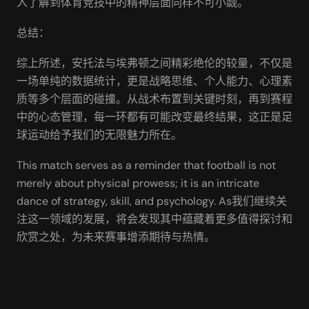
入了解到体育竞技中的精神层面同样不可小觑。
总结：
综上所述，安托法与埃弗顿之间精彩绝伦的较量，不仅是
一场单纯的数据统计，更是战略思维、个人能力、心理素
质等多个层面的碰撞。从战术布置到关键时刻，再到赛程
中的心态管理，每一环都有可能改变最终结果，这正是足
球运动给予我们的无限魅力所在。
This match serves as a reminder that football is not
merely about physical prowess; it is an intricate
dance of strategy, skill, and psychology. As我们继续关
注这一领域的发展，将会发现其中蕴藏着更多值得探讨和
欣赏之处，为未来赛事增添期待与热情。