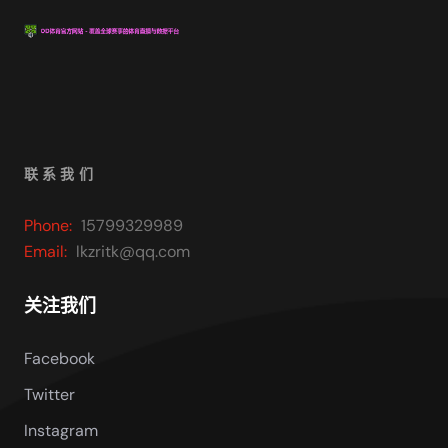
联系我们
Phone:
15799329989
Email:
lkzritk@qq.com
关注我们
Facebook
Twitter
Instagram