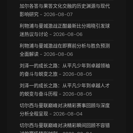
加尔各答与果答文化交融的历史渊源与现代
影响研究
- 2026-08-07
利物浦与曼城激战正酣最新比分揭晓引发球
迷热议与讨论
- 2026-08-06
利物浦与曼城激战在即赛前分析与胜负预测
全面解读
- 2026-08-06
刘泽一的成长之路：从平凡少年到卓越领袖
的奋斗与蜕变之旅
- 2026-08-05
刘泽一的成长之路：从平凡少年到卓越人才
的蜕变与奋斗历程
- 2026-08-05
切尔西与曼联巅峰对决精彩赛事回顾与深度
分析全程呈现
- 2026-08-04
切尔西与曼联巅峰对决精彩瞬间回顾不容错