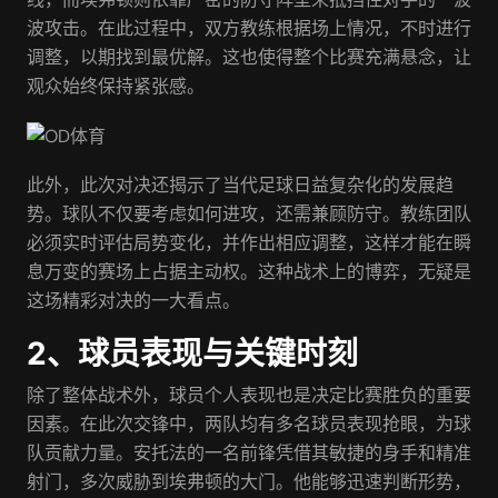
波攻击。在此过程中，双方教练根据场上情况，不时进行
调整，以期找到最优解。这也使得整个比赛充满悬念，让
观众始终保持紧张感。
此外，此次对决还揭示了当代足球日益复杂化的发展趋
势。球队不仅要考虑如何进攻，还需兼顾防守。教练团队
必须实时评估局势变化，并作出相应调整，这样才能在瞬
息万变的赛场上占据主动权。这种战术上的博弈，无疑是
这场精彩对决的一大看点。
2、球员表现与关键时刻
除了整体战术外，球员个人表现也是决定比赛胜负的重要
因素。在此次交锋中，两队均有多名球员表现抢眼，为球
队贡献力量。安托法的一名前锋凭借其敏捷的身手和精准
射门，多次威胁到埃弗顿的大门。他能够迅速判断形势，