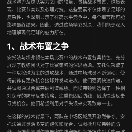
战术魅力及球队实力之间的较量，包括战术布置、球员表
现、比赛节奏以及心理对抗。这些要素不仅体现了足球的
复杂性，也深刻显示了在高水平竞争中，每个细节都可能
影响最终结果。因此，透过这场精彩对决，我们能更深入
地理解现代足球的魅力所在。
1、战术布置之争
安托法与埃弗顿在本场比赛中的战术布置各具特色，充分
展现了教练团队对于比赛策略的深思熟虑。安托法采取了
一种以控球为主的进攻战术，通过中场球员不断调动，使
得前锋有更多机会接球并发动进攻。他们强调快速传递，
并试图通过两翼突破制造威胁。而埃弗顿则选择了一种相
对保守的防守反击策略，注重稳固后防线，借助快速反击
寻找机会。他们希望利用对手失误来实现致命一击。
在这样的战术背景下，两队在中场区域展开激烈争夺。安
托法通过灵活多变的跑位和配合，试图撕开埃弗顿的防
线，而埃弗顿则依靠严密的防守阵型来抵挡住对手的一波