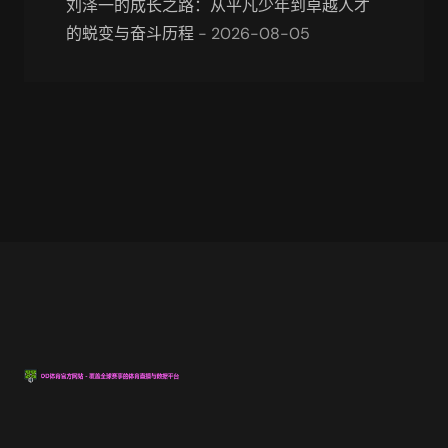
刘泽一的成长之路：从平凡少年到卓越人才
的蜕变与奋斗历程
- 2026-08-05