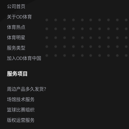
公司首页
关于OD体育
体育热点
体育明星
服务类型
加入OD体育中国
服务项目
周边产品多久发货？
场馆技术服务
篮球比赛组织
版权运营服务