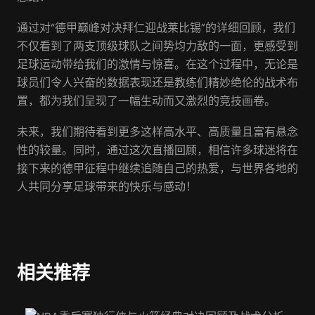
通过对“德甲巅峰对决拜仁迎战莱比锡”的详细回顾，我们
不仅看到了两支顶级球队之间势均力敌的一面，更感受到
足球运动带给我们的激情与惊喜。在这个过程中，无论是
球员们令人兴奋的数据表现还是教练们精妙绝伦的战术布
置，都为我们呈现了一幅生动而又激烈的竞技画卷。
未来，我们期待看到更多这样高水平、高质量且富有悬念
性的较量。同时，通过这次直播回顾，相信许多球迷将在
接下来的德甲征程中继续追随自己的热爱，与世界各地的
人共同分享足球带来的快乐与感动！
相关推荐