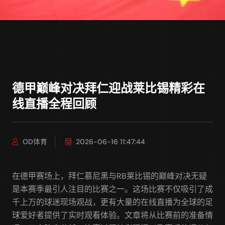
德甲巅峰对决拜仁迎战莱比锡精彩在
线直播全程回顾
OD体育
2026-06-16 11:47:44
在德甲赛场上，拜仁慕尼黑与RB莱比锡的巅峰对决无疑
是本赛季最引人注目的比赛之一。这场比赛不仅吸引了成
千上万的球迷现场观战，更有大量的在线直播为全球的足
球爱好者提供了实时观看体验。文章将从比赛前的准备情