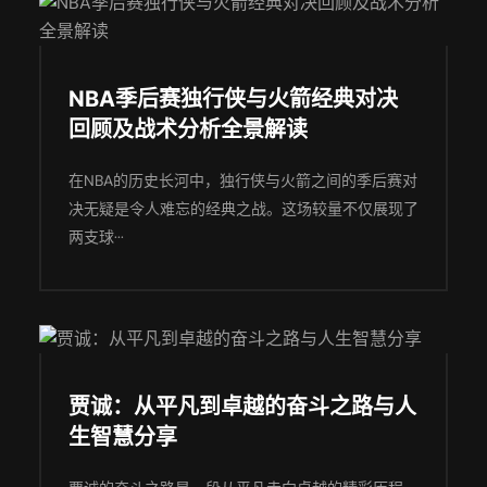
NBA季后赛独行侠与火箭经典对决
回顾及战术分析全景解读
在NBA的历史长河中，独行侠与火箭之间的季后赛对
决无疑是令人难忘的经典之战。这场较量不仅展现了
两支球···
贾诚：从平凡到卓越的奋斗之路与人
生智慧分享