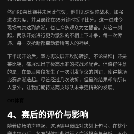
然而RB莱比锡并未因此气馁，他们迅速调整战术，加强
进攻力度，并且最终在35分钟时扳平比分。这一进球令
现场气氛达到高潮，也让众多观众为之振奋。从这一刻
起，两队开始进行更为激烈的不相上下斗争，每一次传
递、每一次抢断都牵动着所有人的神经。
下半场开始后，双方再次展开攻防转换。不论是拜仁还是
莱比锡，都展现出了极高水准的技战术配合。但值得注意
的是，在最后阶段发生了一次引发争议的判罚，使得整场
比赛高潮迭起。尽管经过几次波折，但最终结果却令所有
人意外，让我们期待这两支球队未来更精彩的发展。
OD体育
4、赛后的评价与影响
随着终场哨声响起，这场德甲巅峰对决划上句号。在整个
赛事结束后，各方媒体对此进行了广泛报道与分析。不少