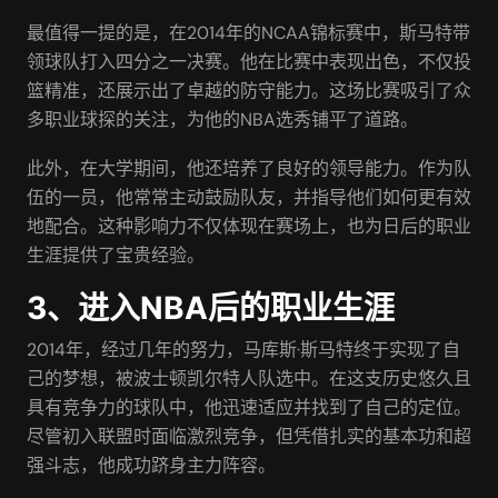
最值得一提的是，在2014年的NCAA锦标赛中，斯马特带
领球队打入四分之一决赛。他在比赛中表现出色，不仅投
篮精准，还展示出了卓越的防守能力。这场比赛吸引了众
多职业球探的关注，为他的NBA选秀铺平了道路。
此外，在大学期间，他还培养了良好的领导能力。作为队
伍的一员，他常常主动鼓励队友，并指导他们如何更有效
地配合。这种影响力不仅体现在赛场上，也为日后的职业
生涯提供了宝贵经验。
3、进入NBA后的职业生涯
2014年，经过几年的努力，马库斯·斯马特终于实现了自
己的梦想，被波士顿凯尔特人队选中。在这支历史悠久且
具有竞争力的球队中，他迅速适应并找到了自己的定位。
尽管初入联盟时面临激烈竞争，但凭借扎实的基本功和超
强斗志，他成功跻身主力阵容。