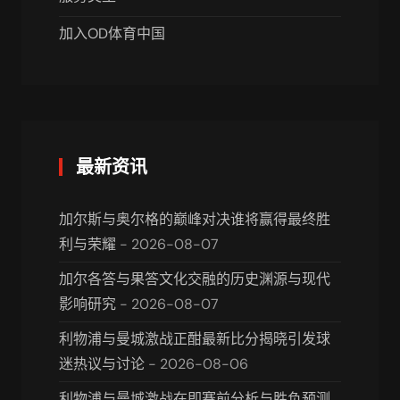
加入OD体育中国
最新资讯
加尔斯与奥尔格的巅峰对决谁将赢得最终胜
利与荣耀
- 2026-08-07
加尔各答与果答文化交融的历史渊源与现代
影响研究
- 2026-08-07
利物浦与曼城激战正酣最新比分揭晓引发球
迷热议与讨论
- 2026-08-06
利物浦与曼城激战在即赛前分析与胜负预测