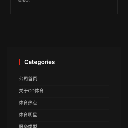
Categories
公司首页
关于OD体育
体育热点
体育明星
服务类型