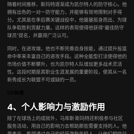
随着时间推移，斯玛特逐渐成为凯尔特人的防守核心。他
拥有出色的一对一防守能力，并能够有效地限制对手得
分。尤其是在季后赛关键战役中，他屡屡挺身而出，为球
队争取胜利贡献力量。这样的表现使得他获得“最佳防守
球员”提名，并赢得广泛认可。
同时，在进攻端，他也不断完善自身技能，通过提升投篮
命中率来丰富自己的进攻手段。这种全能型打法使得他的
市场价值不断攀升，也为凯尔特人队增加更多战术灵活
性。这段时期是其职业生涯发展的重要阶段，使其从一名
新秀成长为联盟不可或缺的一员。
OD体育
4、个人影响力与激励作用
除了在球场上的成就外，马库斯·斯玛特还积极参与社区
服务活动，用自己的影响力去帮助那些需要支持的人。他
曾表示，希望通过自己的经历激励年轻人，让他们相信只