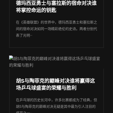
德玛西亚勇士与塞拉斯的宿命对决谁
将掌控命运的钥匙
在《英雄联盟》的世界中，德玛西亚勇士和塞拉斯之
间的宿命对决如同一场精彩绝伦的史诗。两者分别代
表了光明···
胡S与陶菲克的巅峰对决谁将赢得这
场乒乓球盛宴的荣耀与胜利
在乒乓球的历史长河中，许多比赛都成为了经典，但
胡S与陶菲克的巅峰对决无疑是其中最为引人注目的
盛宴之一···