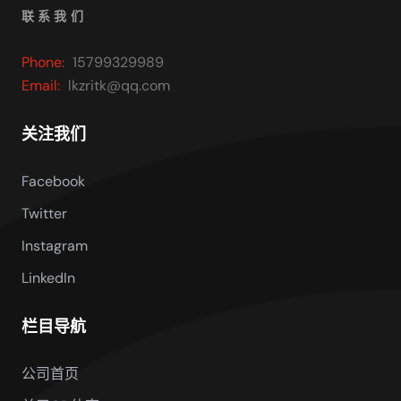
联系我们
Phone:
15799329989
Email:
lkzritk@qq.com
关注我们
Facebook
Twitter
Instagram
LinkedIn
栏目导航
公司首页