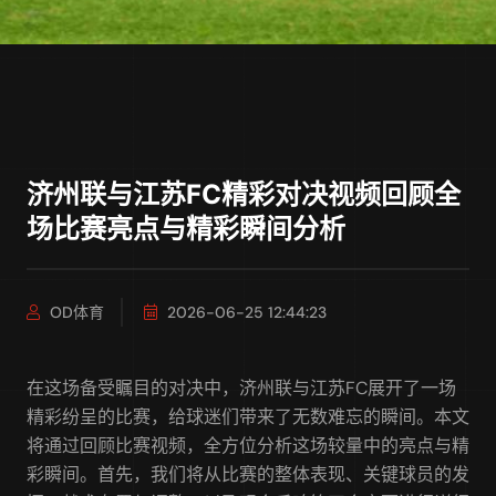
济州联与江苏FC精彩对决视频回顾全
场比赛亮点与精彩瞬间分析
OD体育
2026-06-25 12:44:23
在这场备受瞩目的对决中，济州联与江苏FC展开了一场
精彩纷呈的比赛，给球迷们带来了无数难忘的瞬间。本文
将通过回顾比赛视频，全方位分析这场较量中的亮点与精
彩瞬间。首先，我们将从比赛的整体表现、关键球员的发