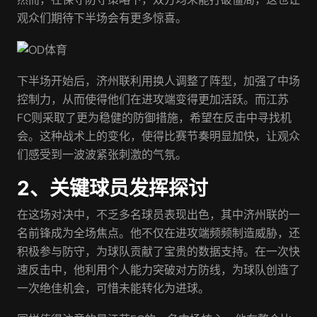
观众们期待下半场会有更多惊喜。
下半场开始后，济州联利用换人调整了阵型，加强了中场
控制力，从而使得他们在进攻端变得更加活跃。而江苏
FC则采取了更为稳健的防御措施，希望在反击中寻找机
会。这种战术上的变化，使得比赛节奏明显加快，让观众
们感受到一波波紧张刺激的气氛。
2、关键球员发挥探讨
在这场对决中，不乏多名球员表现出色，其中济州联的一
名前锋成为全场焦点。他不仅在进攻端频频制造威胁，还
积极参与防守，为球队贡献了宝贵的数据支持。在一次快
速反击中，他利用个人能力突破对方防线，为球队创造了
一次绝佳机会，可惜未能转化为进球。