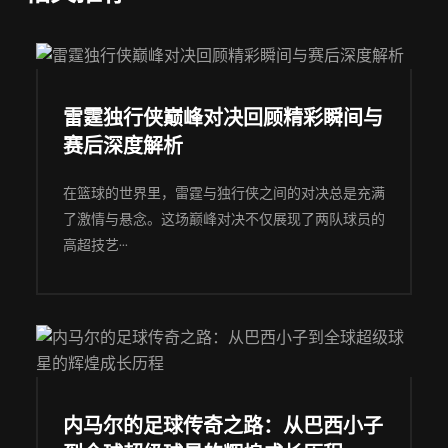
雷霆独行侠巅峰对决回顾精彩瞬间与
赛后深度解析
在篮球的世界里，雷霆与独行侠之间的对决总是充满
了激情与悬念。这场巅峰对决不仅展现了两队球员的
高超技艺···
内马尔的足球传奇之路：从巴西小子