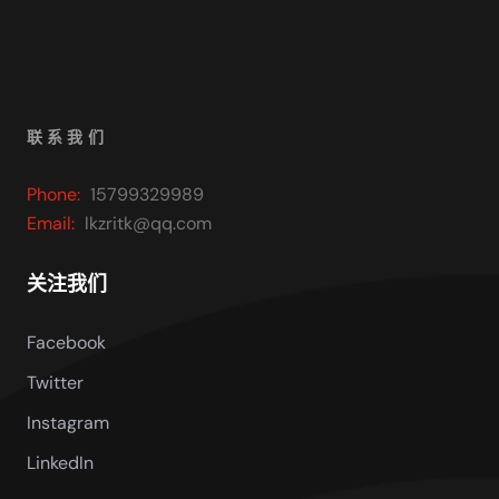
联系我们
Phone:
15799329989
Email:
lkzritk@qq.com
关注我们
Facebook
Twitter
Instagram
LinkedIn