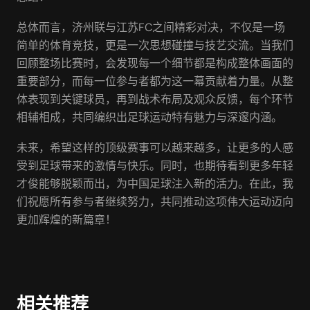
总体而言，济州联与江苏FC之间精彩对决，不仅是一场
简单的体育竞技，更是一次思想碰撞与技艺交流。当我们
回顾整场比赛时，会发现每一个细节都是构成整体画面的
重要部分，而每一位参与者都为这一幕贡献着力量。从整
体表现到关键球员，再到战术布局及观众反馈，每个环节
相辅相成，共同编织出足球运动特有魅力与深邃内涵。
未来，希望这样的顶级赛事可以越来越多，让更多的人感
受到足球带来的激情与快乐。同时，也期待看到更多年轻
才俊能够脱颖而出，为中国足球注入新的活力。在此，我
们祝愿所有参与者继续努力，共同推动这项伟大运动迈向
更加辉煌的新篇章！
相关推荐