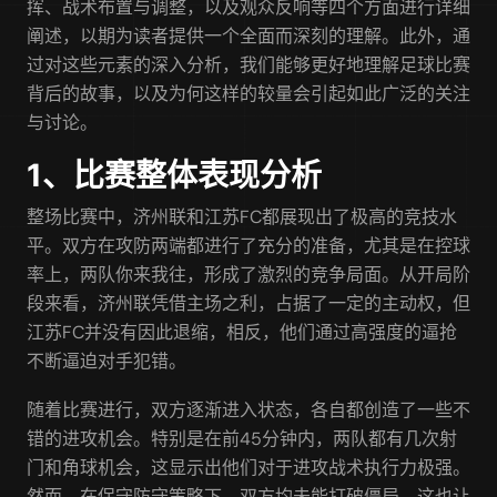
挥、战术布置与调整，以及观众反响等四个方面进行详细
阐述，以期为读者提供一个全面而深刻的理解。此外，通
过对这些元素的深入分析，我们能够更好地理解足球比赛
背后的故事，以及为何这样的较量会引起如此广泛的关注
与讨论。
1、比赛整体表现分析
整场比赛中，济州联和江苏FC都展现出了极高的竞技水
平。双方在攻防两端都进行了充分的准备，尤其是在控球
率上，两队你来我往，形成了激烈的竞争局面。从开局阶
段来看，济州联凭借主场之利，占据了一定的主动权，但
江苏FC并没有因此退缩，相反，他们通过高强度的逼抢
不断逼迫对手犯错。
随着比赛进行，双方逐渐进入状态，各自都创造了一些不
错的进攻机会。特别是在前45分钟内，两队都有几次射
门和角球机会，这显示出他们对于进攻战术执行力极强。
然而，在保守防守策略下，双方均未能打破僵局，这也让