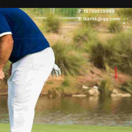
P: 15799329989
E: lkzritk@qq.com