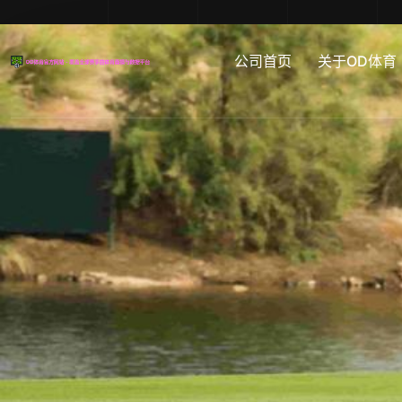
公司首页
关于OD体育