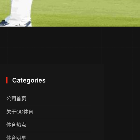
Categories
公司首页
关于OD体育
体育热点
体育明星