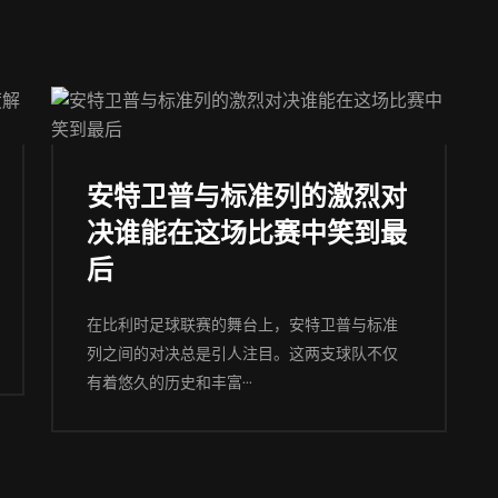
安特卫普与标准列的激烈对
决谁能在这场比赛中笑到最
后
在比利时足球联赛的舞台上，安特卫普与标准
列之间的对决总是引人注目。这两支球队不仅
有着悠久的历史和丰富···