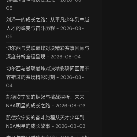
05
刘泽一的成长之路：从平凡少年到卓越
人才的蜕变与奋斗历程
- 2026-08-
05
切尔西与曼联巅峰对决精彩赛事回顾与
深度分析全程呈现
- 2026-08-04
切尔西与曼联巅峰对决精彩瞬间回顾不
容错过的赛场精彩时刻
- 2026-08-
04
凯德坎宁安的崛起与挑战探析：未来
NBA明星的成长之路
- 2026-08-03
凯德坎宁安的奋斗旅程从天才少年到
NBA明星的成长故事
- 2026-08-03